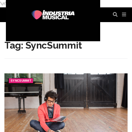
\n
\n
\n
\n
\n
\n
Tag: SyncSummit
SYNCSUMMIT