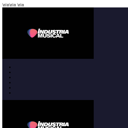
\n
\n
\n
\n
\n
\n