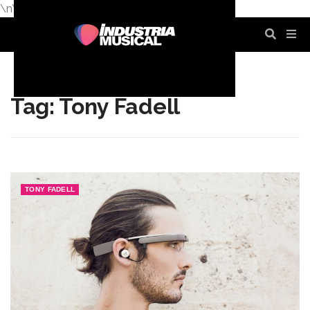
\n
\n
\n
\n
\n
\n
Tag: Tony Fadell
TONY FADELL