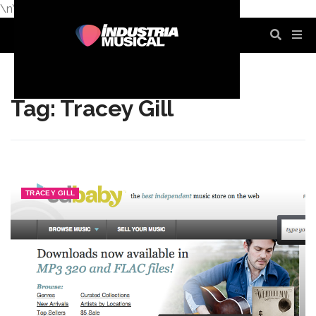
\n
\n
\n
\n
\n
\n
Tag: Tracey Gill
TRACEY GILL