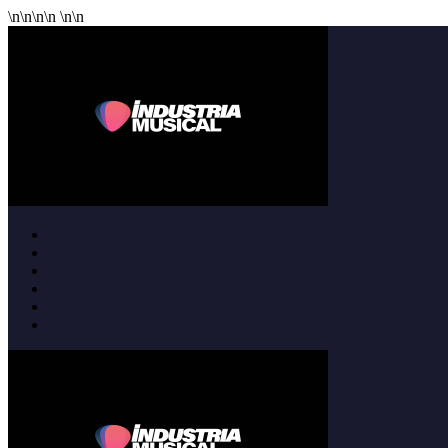
\n
\n
\n
\n
\n
\n