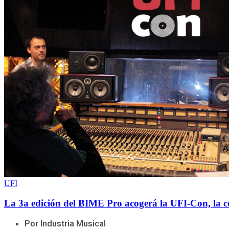
UFI
La 3a edición del BIME Pro acogerá la UFI-Con, la c
Por Industria Musical