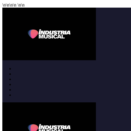
\n
\n
\n
\n
\n
\n