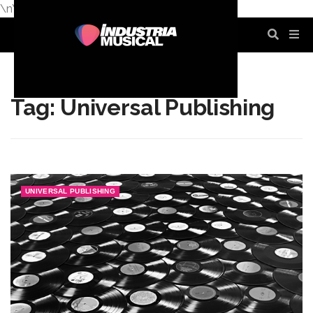
\n
\n
\n
\n
\n
\n
Tag: Universal Publishing
UNIVERSAL PUBLISHING