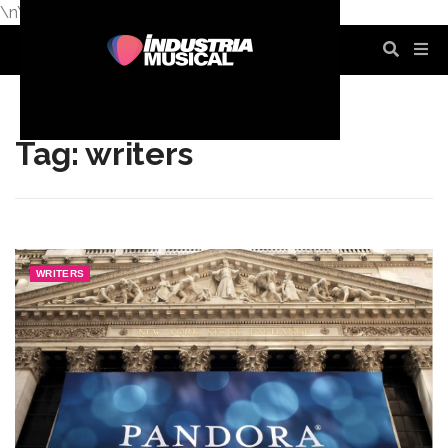
\n
\n
\n
\n
\n
\n
Tag: writers
WRITERS