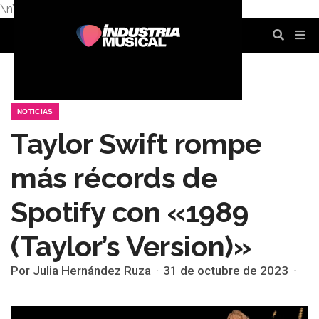
\n
\n
\n
\n
\n
\n
NOTICIAS
Taylor Swift rompe
más récords de
Spotify con «1989
(Taylor’s Version)»
Por Julia Hernández Ruza
31 de octubre de 2023