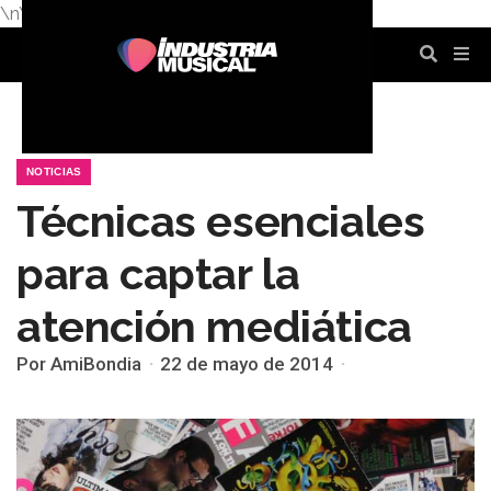
\n
\n
\n
\n
\n
\n
NOTICIAS
Técnicas esenciales
para captar la
atención mediática
Por AmiBondia
22 de mayo de 2014