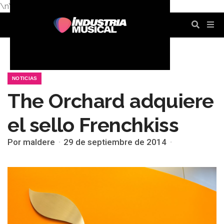
\n
\n
\n
\n
\n
\n
NOTICIAS
The Orchard adquiere
el sello Frenchkiss
Por maldere
29 de septiembre de 2014