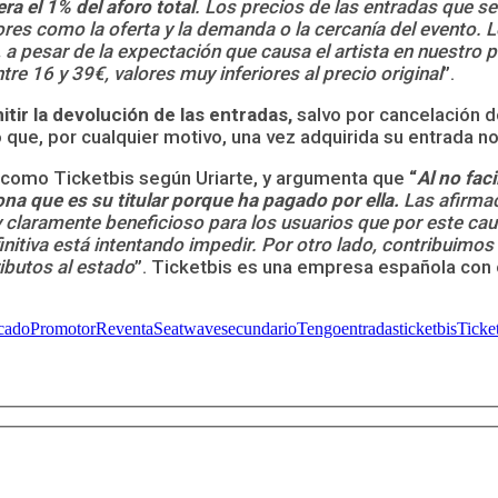
ra el 1% del aforo total
. Los precios de las entradas que se 
ctores como la oferta y la demanda o la cercanía del evento
a pesar de la expectación que causa el artista en nuestro p
ntre 16 y 39€
, valores muy inferiores al precio original
”.
ir la devolución de las entradas,
salvo por cancelación d
que, por cualquier motivo, una vez adquirida su entrada no 
as como Ticketbis según Uriarte, y argumenta que
“
Al no fac
sona que es su titular porque ha pagado por ella.
Las afirmac
y claramente beneficioso para los usuarios que por este c
nitiva está intentando impedir. Por otro lado, contribuimos
tributos al estado
”. Ticketbis es una empresa española con 
cado
Promotor
Reventa
Seatwave
secundario
Tengoentradas
ticketbis
Ticke