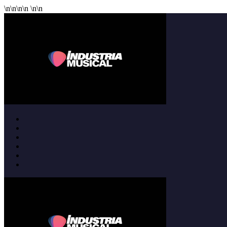
\n
\n
\n
\n
\n
\n