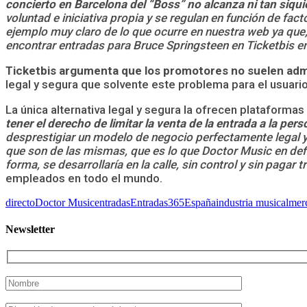
concierto en Barcelona del “Boss” no alcanza ni tan siquie
voluntad e iniciativa propia y se regulan en función de fa
ejemplo muy claro de lo que ocurre en nuestra web ya que, 
encontrar
entradas para Bruce Springsteen en Ticketbis e
Ticketbis argumenta que los promotores no suelen admit
legal y segura que solvente este problema para el usuario 
La única alternativa legal y segura la ofrecen plataform
tener el derecho de limitar la venta de la entrada a la per
desprestigiar un modelo de negocio perfectamente legal 
que son de las mismas, que es lo que Doctor Music en defi
forma, se desarrollaría en la calle, sin control y sin pagar 
empleados en todo el mundo.
directo
Doctor Music
entradas
Entradas365
España
industria musical
mer
Newsletter