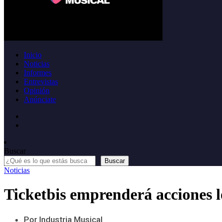
Inicio
Noticias
Informes
Entrevistas
Opinión
Anúnciate
Buscar
Buscar
Noticias
Ticketbis emprenderá acciones l
Por Industria Musical