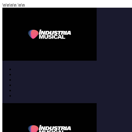
\n
\n
\n
\n
\n
\n