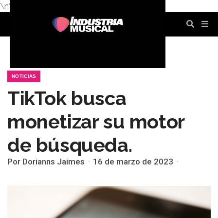
\n
\n
\n
\n
\n
\n
NOTICIAS
TikTok busca
monetizar su motor
de búsqueda.
Por Dorianns Jaimes
16 de marzo de 2023