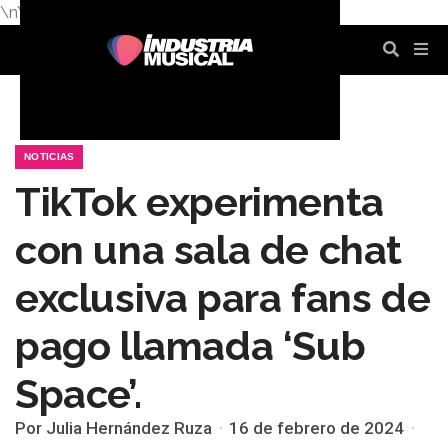
\n
\n
\n
\n
\n
\n
NOTICIAS
TikTok experimenta
con una sala de chat
exclusiva para fans de
pago llamada ‘Sub
Space’.
Por Julia Hernández Ruza
16 de febrero de 2024