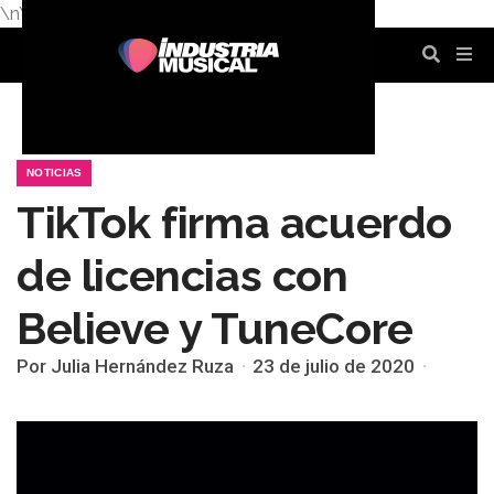
\n
\n
\n
\n
\n
\n
NOTICIAS
TikTok firma acuerdo
de licencias con
Believe y TuneCore
Por Julia Hernández Ruza
23 de julio de 2020