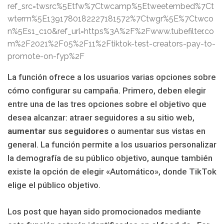
ref_src=twsrc%5Etfw%7Ctwcamp%5Etweetembed%7Ct
wterm%5E1391780182227181572%7Ctwgr%5E%7Ctwco
n%5Es1_c10&ref_url=https%3A%2F%2Fwww.tubefilter.co
m%2F2021%2F05%2F11%2Ftiktok-test-creators-pay-to-
promote-on-fyp%2F
La función ofrece a los usuarios varias opciones sobre
cómo configurar su campaña. Primero, deben elegir
entre una de las tres opciones sobre el objetivo que
desea alcanzar: atraer seguidores a su sitio web,
aumentar sus seguidores
o aumentar sus vistas en
general. La función permite a los usuarios personalizar
la demografía de su público objetivo, aunque también
existe la opción de elegir «Automático», donde TikTok
elige el público objetivo.
Los post que hayan sido promocionados mediante