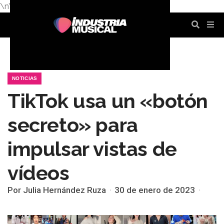
\n
\n
\n
\n
\n
\n
NOTICIAS
TikTok usa un «botón
secreto» para
impulsar vistas de
vídeos
Por Julia Hernández Ruza
30 de enero de 2023