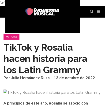
\n
\n
\n
\n
\n
\n
NOTICIAS
TikTok y Rosalía
hacen historia para
los Latin Grammy
Por Julia Hernández Ruza
13 de octubre de 2022
A principios de este año,
Rosalía
se asoció con