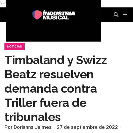
\n
\n
\n
\n
\n
\n
NOTICIAS
Timbaland y Swizz
Beatz resuelven
demanda contra
Triller fuera de
tribunales
Por Dorianns Jaimes
27 de septiembre de 2022