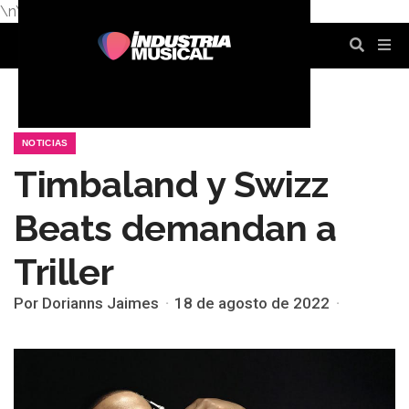
\n
\n
\n
\n
\n
\n
NOTICIAS
Timbaland y Swizz
Beats demandan a
Triller
Por Dorianns Jaimes
18 de agosto de 2022