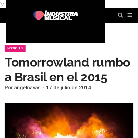
\n
\n
\n
\n
\n
\n
NOTICIAS
Tomorrowland rumbo
a Brasil en el 2015
Por angelnavas
17 de julio de 2014