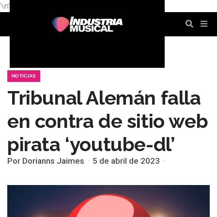
\n
\n
\n
\n
\n
\n
NOTICIAS
Tribunal Alemán falla
en contra de sitio web
pirata ‘youtube-dl’
Por Dorianns Jaimes
5 de abril de 2023