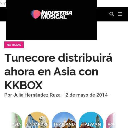
\n
\n
\n
\n
\n
\n
NOTICIAS
Tunecore distribuirá
ahora en Asia con
KKBOX
Por Julia Hernández Ruza
2 de mayo de 2014