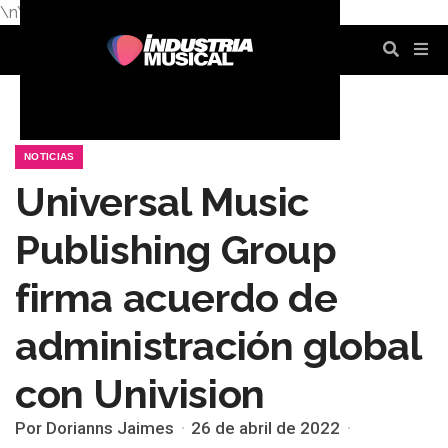
\n
\n
\n
\n
\n
\n
NOTICIAS
Universal Music
Publishing Group
firma acuerdo de
administración global
con Univision
Por Dorianns Jaimes
26 de abril de 2022