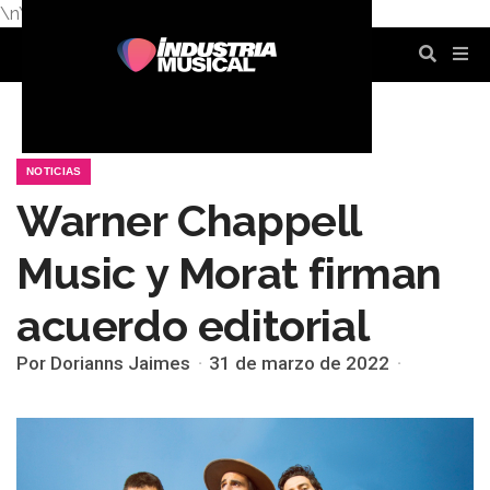
\n
\n
\n
\n
\n
\n
NOTICIAS
Warner Chappell
Music y Morat firman
acuerdo editorial
Por Dorianns Jaimes
31 de marzo de 2022