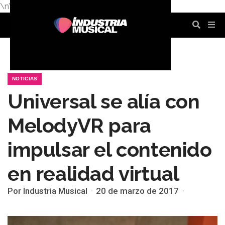
\n
\n
\n
\n
\n
\n
NOTICIAS
Universal se alía con
MelodyVR para
impulsar el contenido
en realidad virtual
Por Industria Musical
20 de marzo de 2017