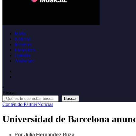
Inicio
Noticias
Informes
Entrevistas
Opinión
Anúnciate
Buscar
Buscar
Contenido Partner
Noticias
Universidad de Barcelona anunc
Por Julia Hernández Ruza