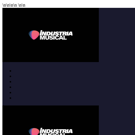
\n
\n
\n
\n
\n
\n