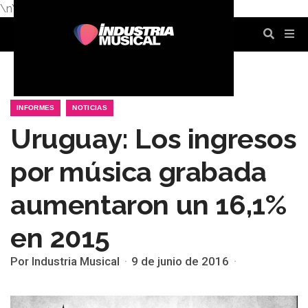
\n
\n
\n
\n
\n
\n
INFORMES
NOTICIAS
Uruguay: Los ingresos
por música grabada
aumentaron un 16,1%
en 2015
Por Industria Musical
9 de junio de 2016