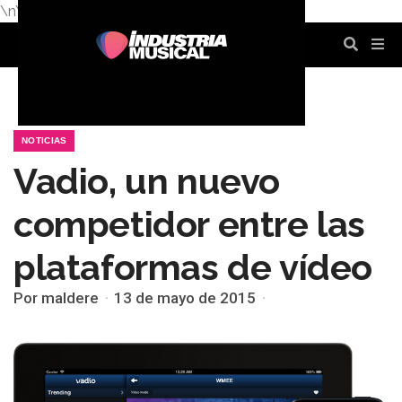
\n
\n
\n
\n
\n
\n
NOTICIAS
Vadio, un nuevo
competidor entre las
plataformas de vídeo
Por maldere
13 de mayo de 2015