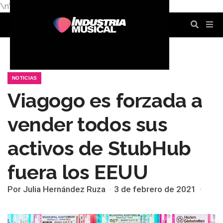
\n
\n
\n
\n
\n
\n
NOTICIAS
Viagogo es forzada a
vender todos sus
activos de StubHub
fuera los EEUU
Por Julia Hernández Ruza
3 de febrero de 2021