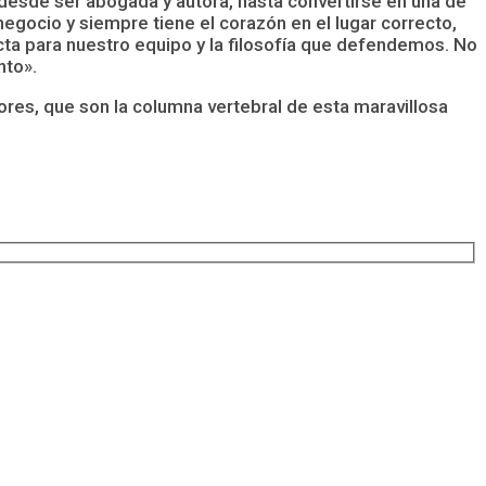
 desde ser abogada y autora, hasta convertirse en una de
negocio y siempre tiene el corazón en el lugar correcto,
cta para nuestro equipo y la filosofía que defendemos. No
nto».
es, que son la columna vertebral de esta maravillosa