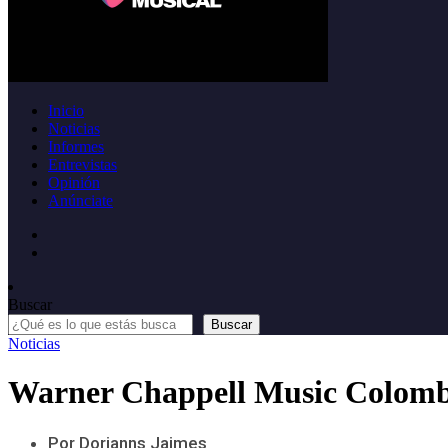
Inicio
Noticias
Informes
Entrevistas
Opinión
Anúnciate
Buscar
Buscar
Noticias
Warner Chappell Music Colombi
Por Dorianns Jaimes