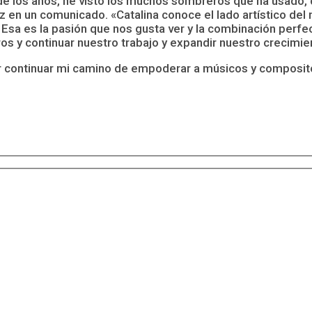
 de los años, he visto los muchos sombreros que ha usado,
z en un comunicado. «Catalina conoce el lado artístico del 
Esa es la pasión que nos gusta ver y la combinación perfe
 y continuar nuestro trabajo y expandir nuestro crecimie
 continuar mi camino de empoderar a músicos y compositor