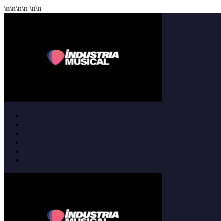
\n
\n
\n
\n
\n
\n