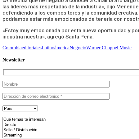
«A medida que he llegado a conocer a Catalina a lo largo
las líderes más respetadas de la industria», dijo Menénde
defendiendo a los compositores y la comunidad creativa. 
podríamos estar más emocionados de tenerla con nosotros
«Estoy muy emocionada por esta nueva oportunidad y por
industria nuestra», agregó Santa Peña.
Colombia
editoriales
Latinoámerica
Negocio
Warner Chappel Music
Newsletter