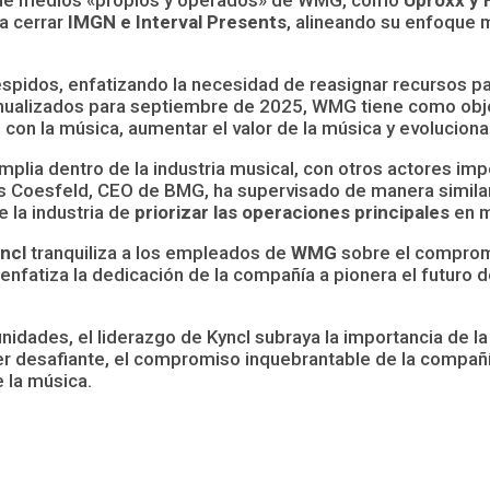
a cerrar
IMGN e Interval Presents
, alineando su enfoque
espidos, enfatizando la necesidad de reasignar recursos par
nualizados para septiembre de 2025, WMG tiene como obje
on la música, aumentar el valor de la música y evolucionar
mplia dentro de la industria musical, con otros actores i
 Coesfeld, CEO de BMG, ha supervisado de manera similar
 la industria de
priorizar las operaciones principales
en m
ncl
tranquiliza a los empleados de
WMG
sobre el compromi
l enfatiza la dedicación de la compañía a pionera el futuro 
ades, el liderazgo de Kyncl subraya la importancia de la 
er desafiante, el compromiso inquebrantable de la compañ
 la música.