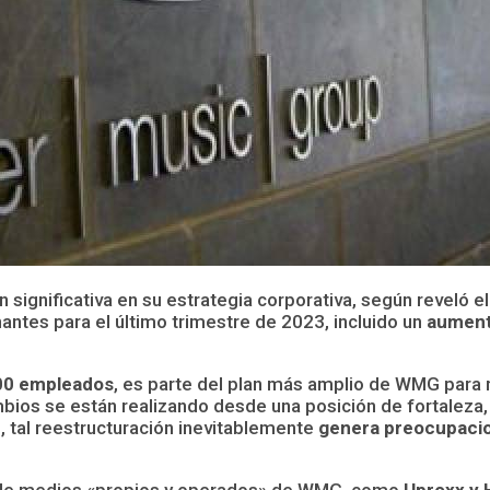
significativa en su estrategia corporativa, según reveló 
antes para el último trimestre de 2023, incluido un
aumento
00 empleados
, es parte del plan más amplio de WMG para ra
mbios se están realizando desde una posición de fortaleza,
, tal reestructuración inevitablemente
genera preocupaci
s de medios «propios y operados» de WMG, como
Uproxx y