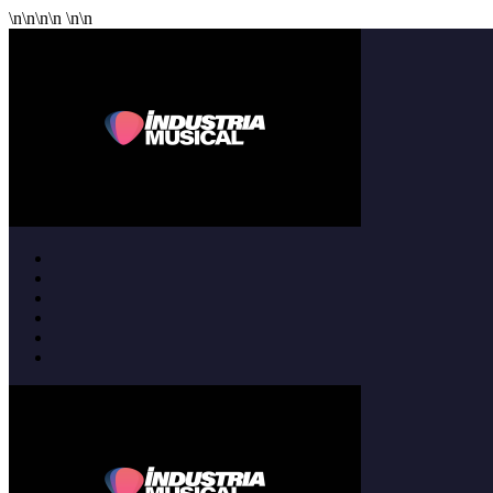
\n
\n
\n
\n
\n
\n