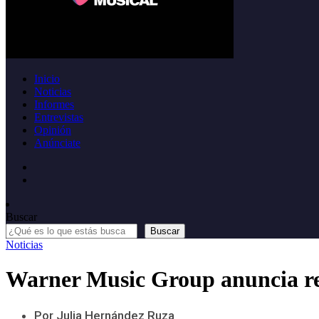
Inicio
Noticias
Informes
Entrevistas
Opinión
Anúnciate
Buscar
Buscar
Noticias
Warner Music Group anuncia re
Por Julia Hernández Ruza