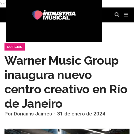
\n
\n
\n
\n
\n
\n
NOTICIAS
Warner Music Group
inaugura nuevo
centro creativo en Río
de Janeiro
Por Dorianns Jaimes
31 de enero de 2024