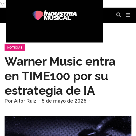
\n
\n
\n
\n
\n
\n
NOTICIAS
Warner Music entra
en TIME100 por su
estrategia de IA
Por Aitor Ruiz
5 de mayo de 2026