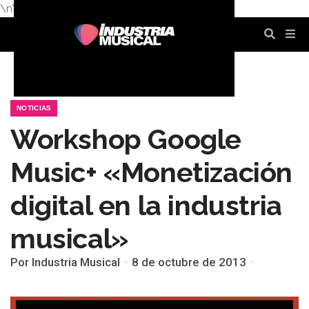
\n
\n
\n
\n
\n
\n
NOTICIAS
Workshop Google
Music+ «Monetización
digital en la industria
musical»
Por Industria Musical
8 de octubre de 2013