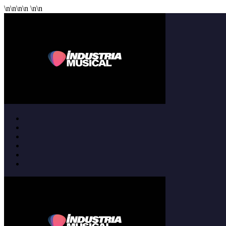
\n
\n
\n
\n
\n
\n