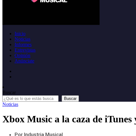
Inicio
Noticias
Informes
Entrevistas
Opinión
Anúnciate
Buscar
Buscar
Noticias
Xbox Music a la caza de iTunes 
Por Industria Musical