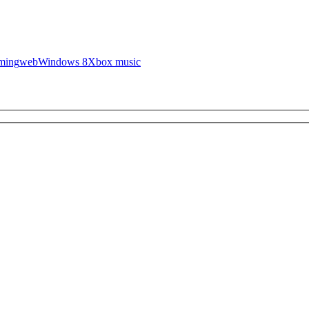
ming
web
Windows 8
Xbox music