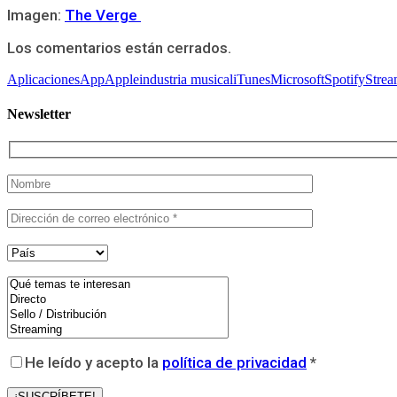
Imagen:
The Verge
Los comentarios están cerrados.
Aplicaciones
App
Apple
industria musical
iTunes
Microsoft
Spotify
Strea
Newsletter
He leído y acepto la
política de privacidad
*