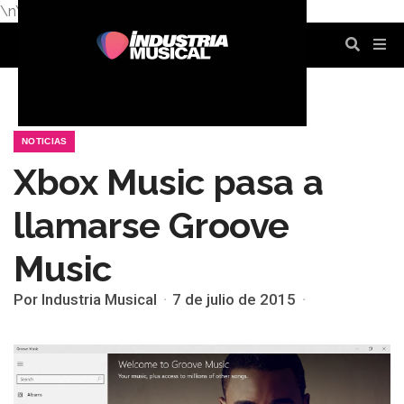
\n
\n
\n
\n
\n
\n
NOTICIAS
Xbox Music pasa a
llamarse Groove
Music
Por Industria Musical
7 de julio de 2015