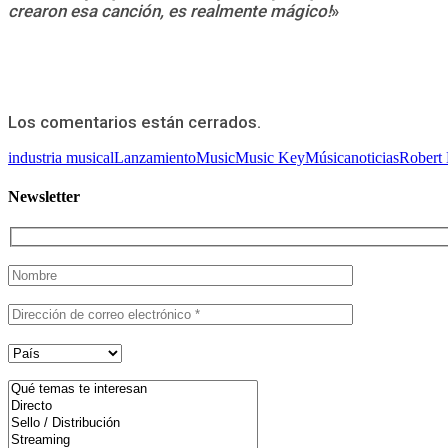
crearon esa canción, es realmente mágico!
»
Los comentarios están cerrados.
industria musical
Lanzamiento
Music
Music Key
Música
noticias
Robert
Newsletter