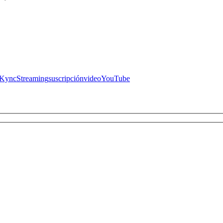
 Kync
Streaming
suscripción
video
YouTube