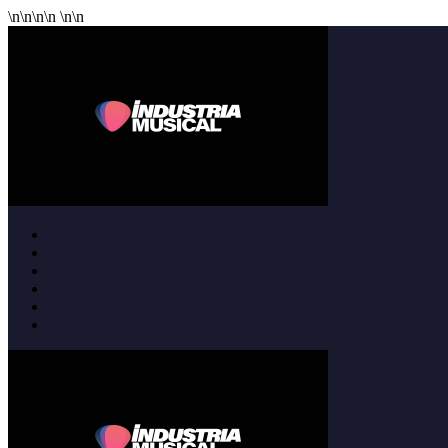
\n
\n
\n
\n
\n
\n