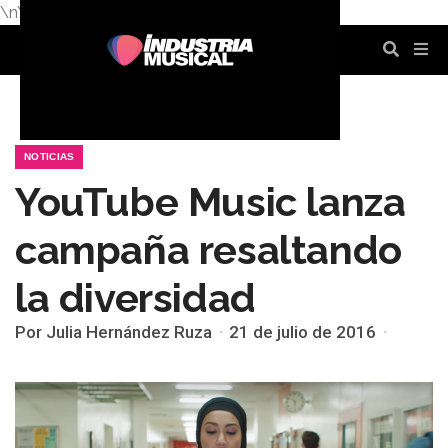
\n
\n
\n
\n
\n
\n
NOTICIAS
YouTube Music lanza
campaña resaltando
la diversidad
Por Julia Hernández Ruza
21 de julio de 2016