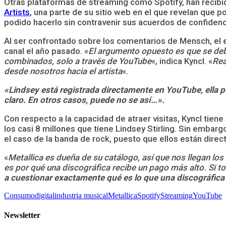
Otras plataformas de streaming como Spotify, han recibid
Artists
, una parte de su sitio web en el que revelan que 
podido hacerlo sin contravenir sus acuerdos de confidenc
Al ser confrontado sobre los comentarios de Mensch, el
canal el año pasado. «
El argumento opuesto es que se deb
combinados, solo a través de YouTube
«, indica Kyncl. «
Rea
desde nosotros hacia el artista
«.
«Lindsey está registrada directamente en YouTube, ella
claro. En otros casos, puede no se así…».
Con respecto a la capacidad de atraer visitas, Kyncl tien
los casi 8 millones que tiene Lindsey Stirling. Sin embarg
el caso de la banda de rock, puesto que ellos están dire
«
Metallica es dueña de su catálogo, así que nos llegan l
es por qué una discográfica recibe un pago más alto. Si to
a cuestionar exactamente qué es lo que una discográfic
Consumo
digital
industria musical
Metallica
Spotify
Streaming
YouTube
Newsletter