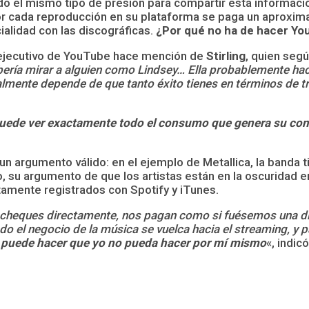
o el mismo tipo de presión para compartir esta informació
por cada reproducción en su plataforma se paga un aproxima
ialidad con las discográficas.
¿Por qué no ha de hacer Yo
 ejecutivo de YouTube hace mención de
Stirling
, quien seg
ería mirar a alguien como Lindsey… Ella probablemente hace
lmente depende de que tanto éxito tienes en términos de trae
 puede ver exactamente todo el consumo que genera su co
e un argumento válido: en el ejemplo de Metallica, la banda
o, su argumento de que los artistas están en la oscuridad en
ctamente registrados con Spotify y iTunes.
os cheques directamente, nos pagan como si fuésemos una d
do el negocio de la música se vuelca hacia el streaming, y 
a puede hacer que yo no pueda hacer por mí mismo
«, indic