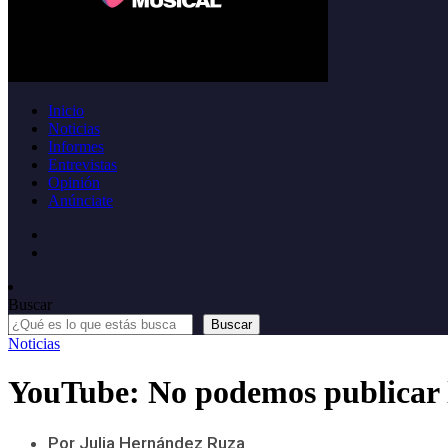
Inicio
Noticias
Informes
Entrevistas
Opinión
Anúnciate
Buscar
Buscar
Noticias
YouTube: No podemos publicar l
Por Julia Hernández Ruza