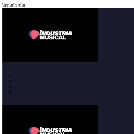
\n
\n
\n
\n
\n
\n