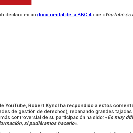
ch
declaró en un
documental de la BBC 4
que «
YouTube es e
de YouTube, Robert Kyncl ha respondido a estos coment
iedades de gestión de derechos), rebanando grandes tajada
e más controversial de su participación ha sido: «
Es muy dif
formación, si pudiéramos hacerlo»
.