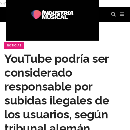
\n
\n
\n
\n
\n
\n
NOTICIAS
YouTube podría ser
considerado
responsable por
subidas ilegales de
los usuarios, según
tribunal alemán