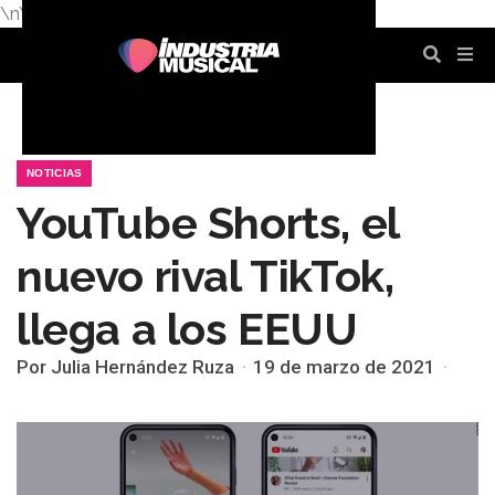
\n
\n
\n
\n
\n
\n
NOTICIAS
YouTube Shorts, el
nuevo rival TikTok,
llega a los EEUU
Por Julia Hernández Ruza
19 de marzo de 2021