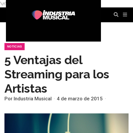
\n
\n
\n
\n
\n
\n
NOTICIAS
5 Ventajas del
Streaming para los
Artistas
Por Industria Musical
4 de marzo de 2015