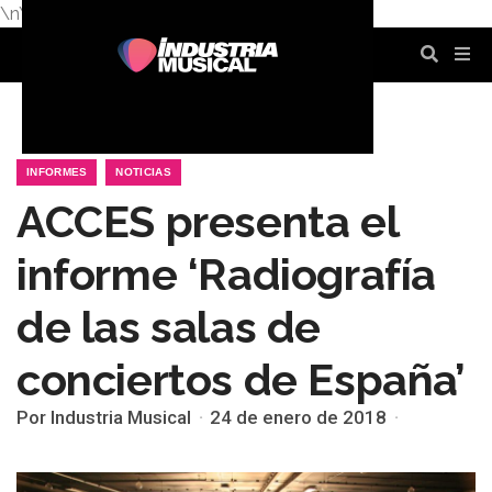
\n
\n
\n
\n
\n
\n
INFORMES
NOTICIAS
ACCES presenta el
informe ‘Radiografía
de las salas de
conciertos de España’
Por Industria Musical
24 de enero de 2018