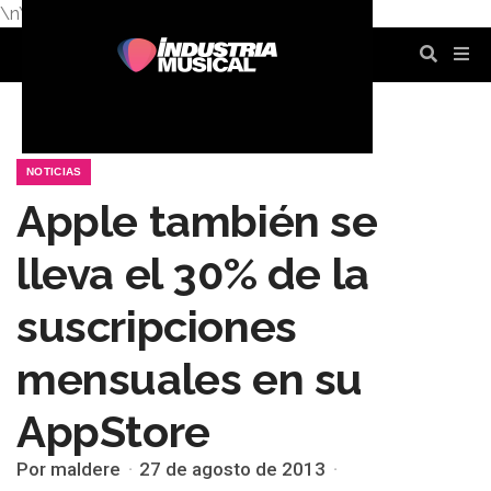
\n
\n
\n
\n
\n
\n
NOTICIAS
Apple también se
lleva el 30% de la
suscripciones
mensuales en su
AppStore
Por maldere
27 de agosto de 2013