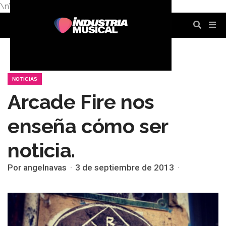
\n
\n
\n
\n
\n
\n
NOTICIAS
Arcade Fire nos
enseña cómo ser
noticia.
Por angelnavas
3 de septiembre de 2013