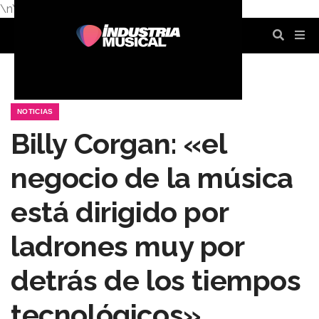
\n
\n
\n
\n
\n
\n
NOTICIAS
Billy Corgan: «el
negocio de la música
está dirigido por
ladrones muy por
detrás de los tiempos
tecnológicos»