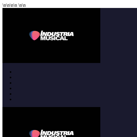
\n
\n
\n
\n
\n
\n