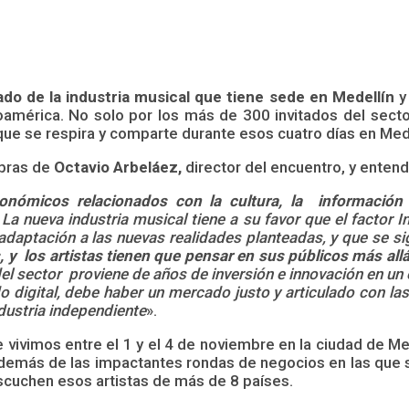
do de la industria musical que tiene sede en Medellín
y
oamérica. No solo por los más de 300 invitados del secto
que se respira y comparte durante esos cuatro días en Mede
abras de
Octavio Arbeláez,
director del encuentro, y entend
conómicos relacionados con la cultura, la información
La nueva industria musical tiene a su favor que el factor 
adaptación a las nuevas realidades planteadas, y que se s
 y los artistas tienen que pensar en sus públicos más al
 del sector proviene de años de inversión e innovación en u
o digital, debe haber un mercado justo y articulado con la
ndustria independiente
».
 vivimos entre el 1 y el 4 de noviembre en la ciudad de Me
además de las impactantes rondas de negocios en las que 
scuchen esos artistas de más de 8 países.