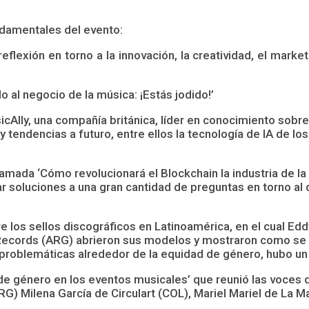
damentales del evento:
lexión en torno a la innovación, la creatividad, el marketi
do al negocio de la música: ¡Estás jodido!’
icAlly, una compañía británica, líder en conocimiento sobr
tendencias a futuro, entre ellos la tecnología de IA de lo
amada ‘Cómo revolucionará el Blockchain la industria de la 
 soluciones a una gran cantidad de preguntas en torno al d
re los sellos discográficos en Latinoamérica, en el cual E
ecords (ARG) abrieron sus modelos y mostraron como se ge
problemáticas alrededor de la equidad de género, hubo un 
de género en los eventos musicales’ que reunió las voces 
G) Milena García de Circulart (COL), Mariel Mariel de La Ma