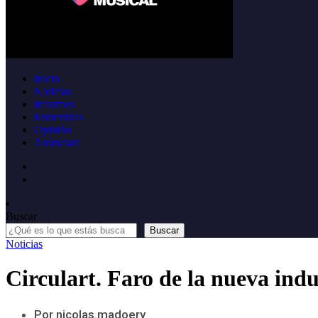
Inicio
Noticias
Informes
Entrevistas
Opinión
Anúnciate
Buscar
Buscar
Noticias
Circulart. Faro de la nueva ind
Por nicolas.madoery