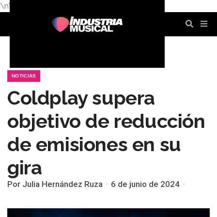
\n
\n
\n
\n
\n
\n
NOTICIAS
Coldplay supera
objetivo de reducción
de emisiones en su
gira
Por Julia Hernández Ruza
6 de junio de 2024